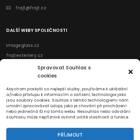
frajt@frajt.cz
DALŠÍ WEBY SPOLEČNOSTI
imageglass.cz
frajtexteriery.cz
colorsolar.cz
Spravovat Souhlas s
cookies
DOPORUČUJEME
PODMÍNKY
Abychom poskytli co nejlepší služby, používáme k ukládání
a/nebo přístupu k informacím o zařízení, technologie jako
bartosini.cz
Podmínky ochrany
jsou soubory cookies. Souhlas s těmito technologiemi nám
osobních údajů
umožní zpracovávat údaje, jako je chování při procházení
domek-akorat.cz
nebo jedinečná ID na tomto webu. Nesouhlas nebo odvolání
Cookies
souhlasu může nepříznivě ovlivnit určité vlastnosti a funkce.
Sprchové zástěny Divine
Obchodní podmínky
PŘÍJMOUT