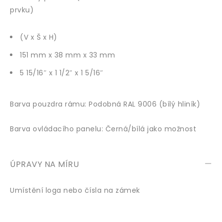
prvku)
(V x Š x H)
151 mm x 38 mm x 33 mm
5 15/16″ x 1 1/2″ x 1 5/16″
Barva pouzdra rámu: Podobná RAL 9006 (bílý hliník)
Barva ovládacího panelu: Černá/bílá jako možnost
ÚPRAVY NA MÍRU
Umístění loga nebo čísla na zámek