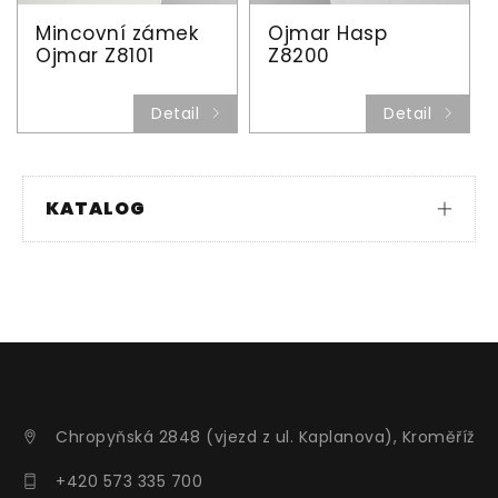
Mincovní zámek
Ojmar Hasp
Ojmar Z8101
Z8200
Detail
Detail
KATALOG
Chropyňská 2848 (vjezd z ul. Kaplanova), Kroměříž
+420 573 335 700