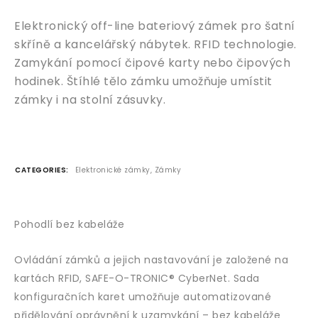
Elektronický off-line bateriový zámek pro šatní
skříně a kancelářský nábytek. RFID technologie.
Zamykání pomocí čipové karty nebo čipových
hodinek. Štíhlé tělo zámku umožňuje umístit
zámky i na stolní zásuvky.
CATEGORIES:
Elektronické zámky
,
Zámky
Pohodlí bez kabeláže
Ovládání zámků a jejich nastavování je založené na
kartách RFID, SAFE-O-TRONIC® CyberNet. Sada
konfiguračních karet umožňuje automatizované
přidělování oprávnění k uzamykání – bez kabeláže